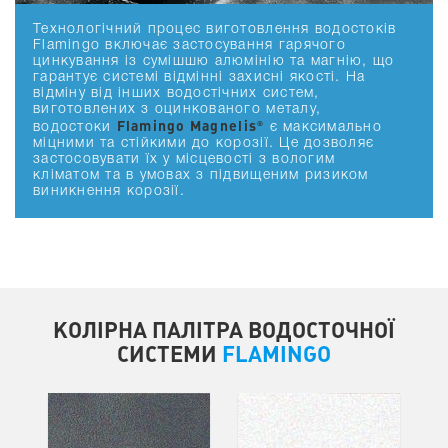
Технологічний процес виготовлення водостоків
Flamingo включає застосування гарячого
цинкування із сумішшю алюмінію та магнію, що
гарантує системі відмінні захисні якості. На
відміну від інших водостічних систем,
виготовлених з оцинкованого металу,
Flamingo Magnelis®
водостоки
є максимально
міцними та стійкими до корозії. Це дозволяє
застосовувати їх у місцевості з вологим
кліматом та в умовах з підвищеним ризиком
виникнення корозії.
КОЛІРНА ПАЛІТРА ВОДОСТОЧНОЇ
СИСТЕМИ
FLAMINGO