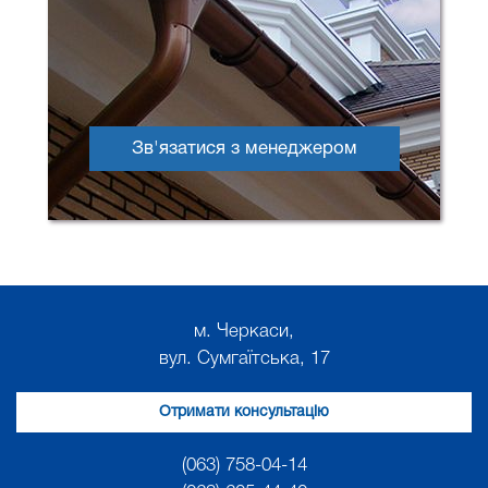
Зв'язатися з менеджером
м. Черкаси,
вул. Сумгаїтська, 17
Отримати консультацію
(063) 758-04-14