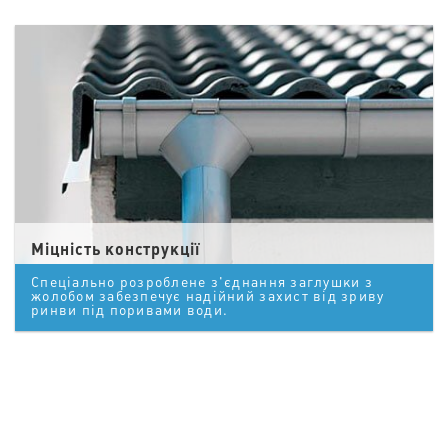
Міцність конструкції
Спеціально розроблене з'єднання заглушки з
жолобом забезпечує надійний захист від зриву
ринви під поривами води.