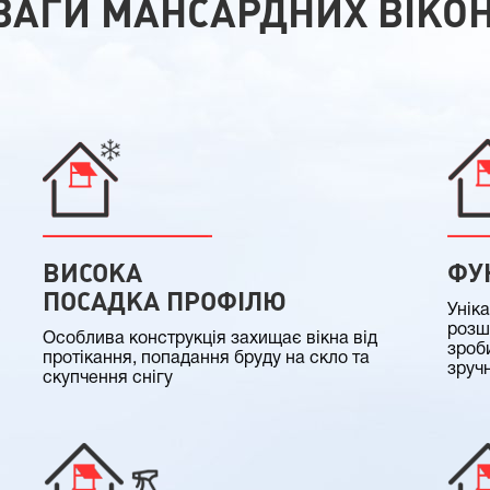
ВАГИ МАНСАРДНИХ ВІКО
ВИСОКА
ФУ
ПОСАДКА ПРОФІЛЮ
Унік
розш
Особлива конструкція захищає вікна від
зроб
протікання, попадання бруду на скло та
зруч
скупчення снігу