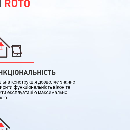
Н
ROTO
НКЦІОНАЛЬНІСТЬ
альна конструкція дозволяє значно
ирити функціональність вікон та
ити експлуатацію максимально
ною