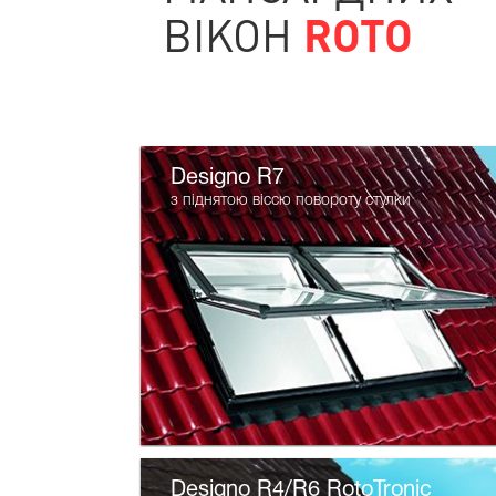
ВІКОН
ROTO
Designo R7
з піднятою віссю повороту стулки
Designo R4/R6 RotoTronic