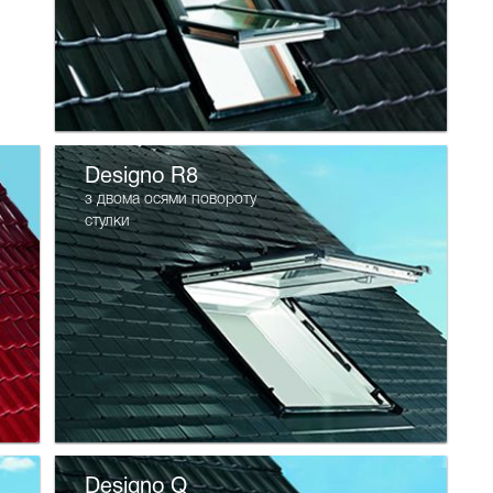
Designo R8
з двома осями повороту
стулки
Designo Q