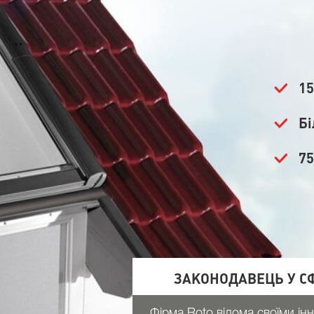
15
Бі
75
ЗАКОНОДАВЕЦЬ У СФ
Фірма Roto відома своїми ін