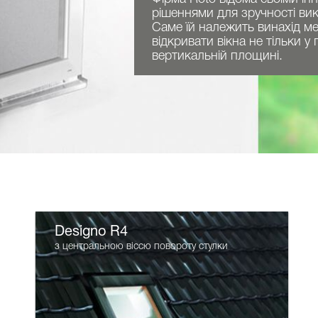
рішеннями для зручності вик
Саме їй належить винахід м
відкривати вікна не тільки у 
вертикальній площині.
Designo R4
з центральною віссю повороту стулки