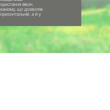
ористання вікон.
еханізму, що дозволяє
горизонтальній, а й у