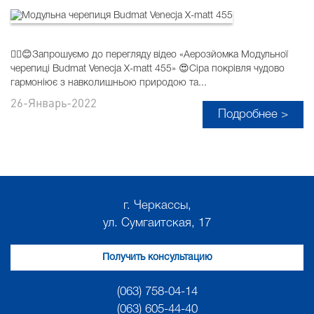
✌🏻😊Запрошуємо до перегляду відео «Аерозйомка Модульної
черепиці Budmat Venecja X-matt 455» 😍Сіра покрівля чудово
гармоніює з навколишньою природою та...
26-Январь-2022
Подробнее >
г. Черкассы,
ул. Сумгаитская, 17
Получить консультацию
(063) 758-04-14
(063) 605-44-40