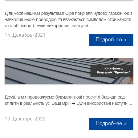
Ділимося нашими результами! Сіра покрівля чудово гармоніює з
навколишньою природою та вважається символом стриманості
та стабільності. Були використані наступні...
14-Декабрь-2021
Подробнее >
Друзі, а ми продовжуємо будувати нові проєкти! Завжди раді
втілити в реальність усі Ваші мрії! ➡️ Були використані наступні...
13-Декабрь-2022
Подробнее >