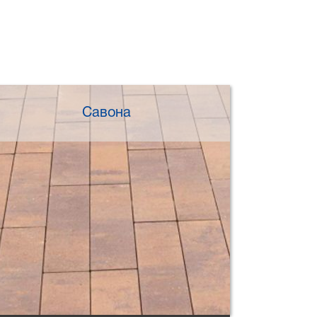
Савона