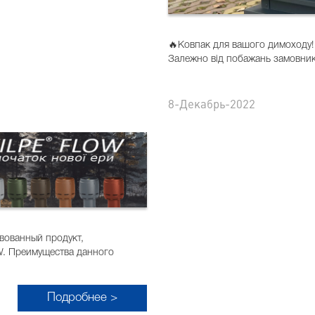
🔥Ковпак для вашого димоходу! 
Залежно від побажань замовника
8-Декабрь-2022
вованный продукт,
W. Преимущества данного
Подробнее >