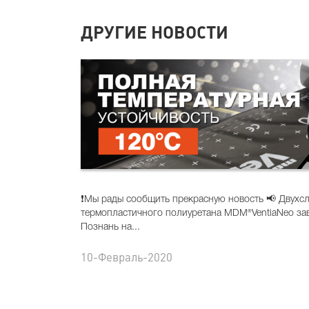
ДРУГИЕ НОВОСТИ
❗️Мы рады сообщить прекрасную новость 📢 Двухс
термопластичного полиуретанa MDM®VentiaNeo зав
Познань на...
10-Февраль-2020