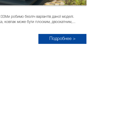
☝🏻Ми робимо безліч варіантів даної моделі.
, ковпак може бути плоским, двоскатним,...
Подробнее >