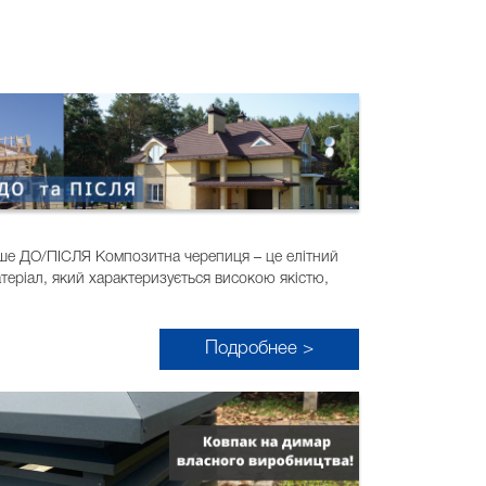
аше ДО/ПІСЛЯ Композитна черепиця – це елітний
еріал, який характеризується високою якістю,
Подробнее >