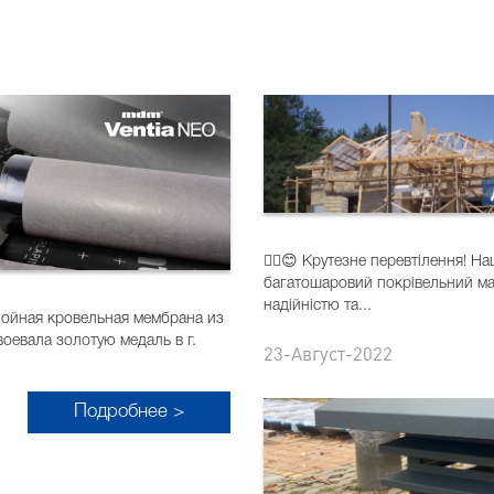
✌🏻😊 Крутезне перевтілення! Н
багатошаровий покрівельний мат
надійністю та...
лойная кровельная мембрана из
оевала золотую медаль в г.
23-Август-2022
Подробнее >