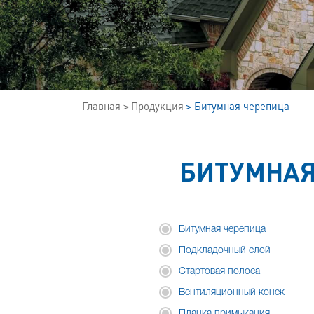
Главная
Продукция
Битумная черепица
БИТУМНАЯ
Битумная черепица
Подкладочный слой
Стартовая полоса
Вентиляционный конек
Планка примыкания