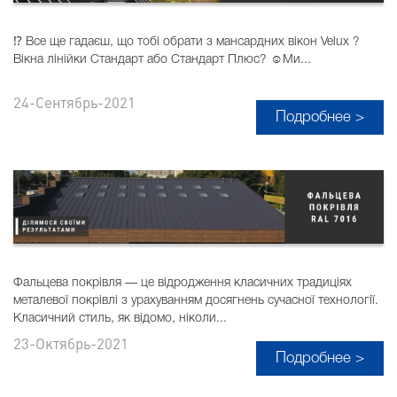
⁉️ Все ще гадаєш, що тобі обрати з мансардних вікон Velux ?
Вікна лінійки Стандарт або Стандарт Плюс? ☺️Ми...
24-Сентябрь-2021
Подробнее >
Фальцева покрівля — це відродження класичних традиціях
металевої покрівлі з урахуванням досягнень сучасної технології.
Класичний стиль, як відомо, ніколи...
23-Октябрь-2021
Подробнее >