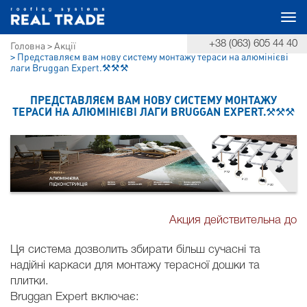
Togg
+38 (063) 605 44 40
Головна
Акції
navi
Представляєм вам нову систему монтажу тераси на алюмінієві
лаги Bruggan Expert.⚒️⚒️⚒️
ПРЕДСТАВЛЯЄМ ВАМ НОВУ СИСТЕМУ МОНТАЖУ
ТЕРАСИ НА АЛЮМІНІЄВІ ЛАГИ BRUGGAN EXPERT.⚒️⚒️⚒️
Акция действительна до
Ця система дозволить збирати більш сучасні та
надійні каркаси для монтажу терасної дошки та
плитки.
Bruggan Expert включає: