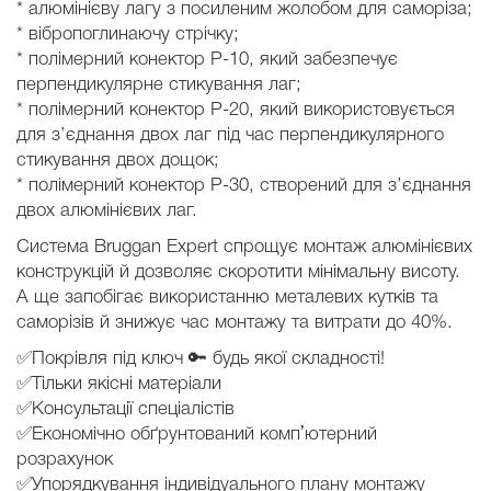
* алюмінієву лагу з посиленим жолобом для саморіза;
* вібропоглинаючу стрічку;
* полімерний конектор Р-10, який забезпечує
перпендикулярне стикування лаг;
* полімерний конектор Р-20, який використовується
для з’єднання двох лаг під час перпендикулярного
стикування двох дощок;
* полімерний конектор Р-30, створений для з’єднання
двох алюмінієвих лаг.
Система Bruggan Expert спрощує монтаж алюмінієвих
конструкцій й дозволяє скоротити мінімальну висоту.
А ще запобігає використанню металевих кутків та
саморізів й знижує час монтажу та витрати до 40%.
✅Покрівля під ключ 🔑 будь якої складності!
✅Тільки якісні матеріали
✅Консультації спеціалістів
✅Економічно обґрунтований компʼютерний
розрахунок
✅Упорядкування індивідуального плану монтажу