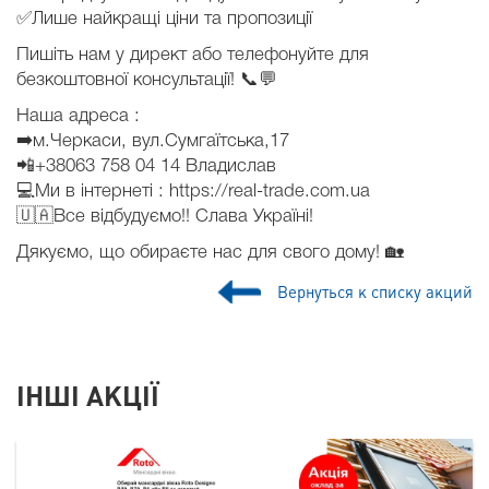
✅Лише найкращі ціни та пропозиції
Пишіть нам у директ або телефонуйте для
безкоштовної консультації! 📞💬
Наша адреса :
➡️м.Черкаси, вул.Сумгаїтська,17
📲+38063 758 04 14 Владислав
💻Ми в інтернеті : https://real-trade.com.ua
🇺🇦Все відбудуємо!! Слава Україні!
Дякуємо, що обираєте нас для свого дому! 🏡
Вернуться к списку акций
ІНШІ АКЦІЇ