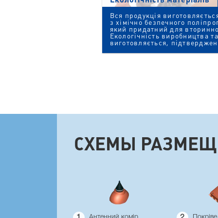
Вся продукція виготовляєтьс
з хімічно безпечного поліпро
який придатний для вторинно
Екологічність виробництва та
виготовляється, підтверджен
СХЕМЫ РАЗМЕЩ
1
Антенний комір
2
Покрів