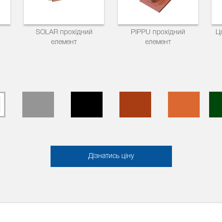
SOLAR прохідний
PIPPU прохідний
Ц
елемент
елемент
Дізнатись ціну