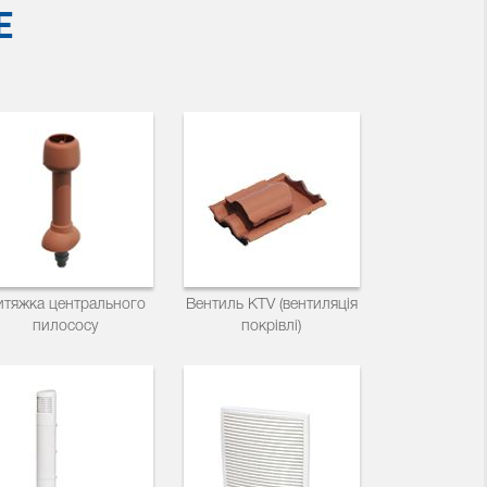
E
итяжка центрального
Вентиль KTV (вентиляція
пилососу
покрівлі)