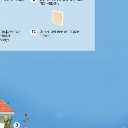
приміщень)
 дефлектор
10
Зовнішні вентиляційні
иляція
грати
валу)