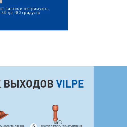
ної системи витримують
-40 до +80 градусів
Х ВЫХОДОВ
VILPE
V (вентиляція
5
Вентилятор (вентиляція