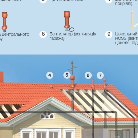
покрівлі)
8
Вентилятор (вентиляція
9
Цокольний
 центрального
гаража)
ROSS (вент
су
цоколя, під