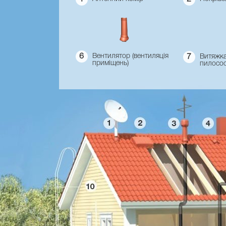
6
Вентилятор (вентиляція
7
Витяжка
приміщень)
пилосо