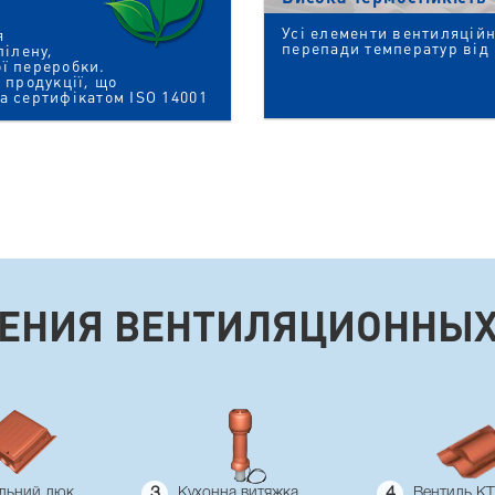
Усі елементи вентиляцій
я
перепади температур від 
пілену,
ї переробки.
 продукції, що
а сертифікатом ISO 14001
ЕНИЯ ВЕНТИЛЯЦИОННЫ
ельний люк
3
Кухонна витяжка
4
Вентиль KT