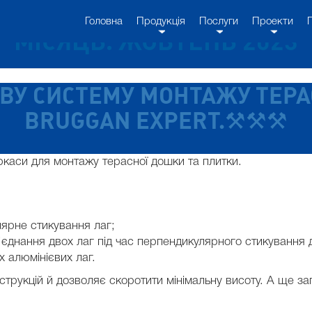
Головна
Продукція
Послуги
Проекти
МІСЯЦЬ: ЖОВТЕНЬ 2023
ВУ СИСТЕМУ МОНТАЖУ ТЕРАС
BRUGGAN EXPERT.⚒️⚒️⚒️
аркаси для монтажу терасної дошки та плитки.
лярне стикування лаг;
’єднання двох лаг під час перпендикулярного стикування 
х алюмінієвих лаг.
рукцій й дозволяє скоротити мінімальну висоту. А ще зап