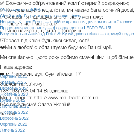
✅ Економічно обґрунтований комп’ютерний розрахунок;
✅ Консультацію спеціалістів, ми маємо багаторічний досві
90-річчя компанії Roto
Сірий колір Легро: теорасна дошка, фасад.
✅Складання індивідуального плану монтажу;
Новинка! Кліпса Expert — надійне кріплення для композитної тераси
✅ Тільки якісні матеріали;
Представляємо новинку — фасадна дошка LEGRO FS-15!
✅Лише найкращі ціни та пропозиції.
Всеукраїнська Акція від Roto! 🎉 Купуй дахове вікно — отримуй подар
⁉Тераса під ключ будь-якої складності!
❤️Ми з любов’ю облаштуємо будинок Вашої мрії.
Ми спеціально цього року робимо смачні ціни, щоб більше 
Наша адреса:
➡️ м. Черкаси, вул. Сумгаїтська, 17
Серпень 2025
Травень 2025
Завжди на зв’язку!
Вересень 2024
+38(063) 758 04 14 Владислав
Жовтень 2023
️Ми в інтернеті http://www.real-trade.com.ua
Грудень 2022
Все відбудуємо! Слава Україні!
Листопад 2022
Жовтень 2022
Translator
Вересень 2022
Серпень 2022
Липень 2022