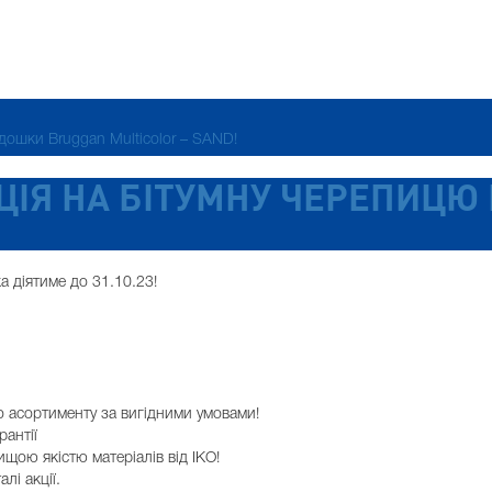
дошки Bruggan Multicolor – SAND!
ЦІЯ НА БІТУМНУ ЧЕРЕПИЦЮ 
а діятиме до 31.10.23!
о асортименту за вигідними умовами!
рантії
щою якістю матеріалів від IKO!
лі акції.