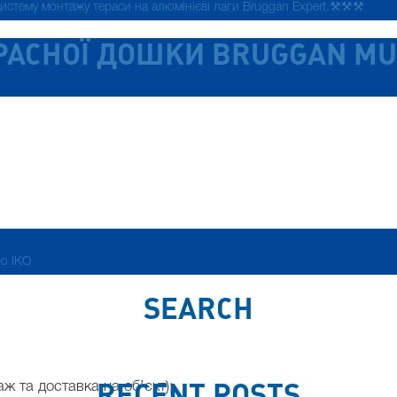
стему монтажу тераси на алюмінієві лаги Bruggan Expert.⚒️⚒️⚒️
РАСНОЇ ДОШКИ BRUGGAN MUL
цю IKO
SEARCH
RECENT POSTS
ж та доставка на об’єкт);