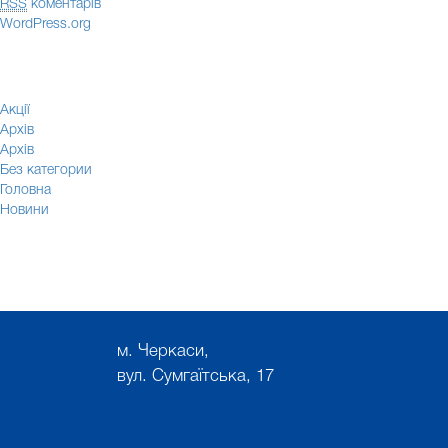
RSS
коментарів
WordPress.org
Акції
Архів
Архів
Без категории
Головна
Новини
м. Черкаси,
вул. Сумгаїтська, 17