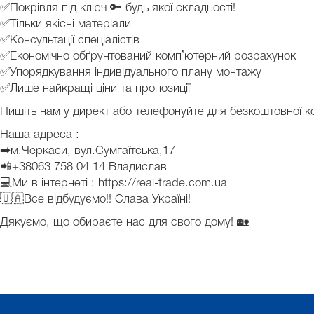
✅Покрівля під ключ 🔑 будь якої складності!
✅Тільки якісні матеріали
✅Консультації спеціалістів
✅Економічно обґрунтований компʼютерний розрахунок
✅Упорядкування індивідуального плану монтажу
✅Лише найкращі ціни та пропозиції
Пишіть нам у директ або телефонуйте для безкоштовної кон
Наша адреса :
➡️м.Черкаси, вул.Сумгаїтська,17
📲+38063 758 04 14 Владислав
💻Ми в інтернеті : https://real-trade.com.ua
🇺🇦Все відбудуємо!! Слава Україні!
Дякуємо, що обираєте нас для свого дому! 🏡