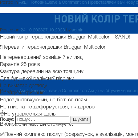
Posted in
Акції
,
Головна
Leave a Comment
on Представляєм вам нову си
НОВИЙ КОЛІР ТЕ
Posted on
24.10.2023
27.10.2023
by
admin
Новий колір терасної дошки Bruggan Multicolor – SAND!
❗️Переваги терасної дошки Bruggan Multicolor
Неперевершений зовнішній вигляд
Гарантія 25 років
Фактура деревини на всю товщину
Для будь-якої радіусної підрізки
Не вимагає догляду
Posted in
Акції
,
Головна
Leave a Comment
on Акція на бітумну черепи
Невидима фіксація
Водовідштовхуючий, не боїться плям
Не гниє та не деформується, як дерево
☝Не утворюється цвіль
Пошук:
Вибираючи нас, Ви отримуєте:
✅Повний комплекс послуг (розрахунок, візуалізація, монта