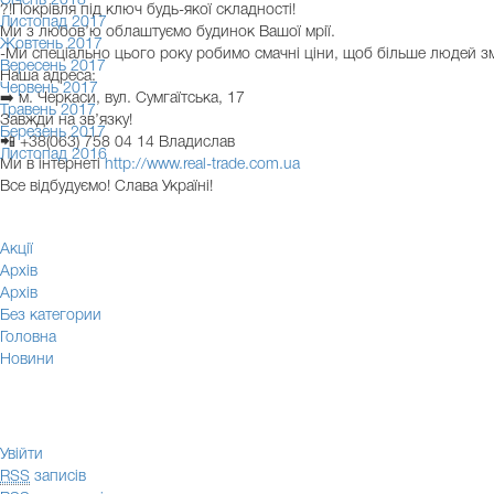
Січень 2018
?!Покрівля під ключ будь-якої складності!
Листопад 2017
Ми з любов’ю облаштуємо будинок Вашої мрії.
Жовтень 2017
-Ми спеціально цього року робимо смачні ціни, щоб більше людей змо
Вересень 2017
Наша адреса:
Червень 2017
➡️ м. Черкаси, вул. Сумгаїтська, 17
Травень 2017
Завжди на зв’язку!
Березень 2017
📲
+38(063) 758 04 14 Владислав
Листопад 2016
Ми в інтернеті
http://www.real-trade.com.ua
Все відбудуємо! Слава Україні!
Акції
Архів
Архів
Без категории
Головна
Новини
Увійти
RSS
записів