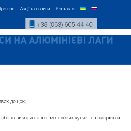
Про нас
Акції та новини
Контакти
+38 (063) 605 44 40
И НА АЛЮМІНІЄВІ ЛАГИ
двох дощок;
обігає використанню металевих кутків та саморізів й