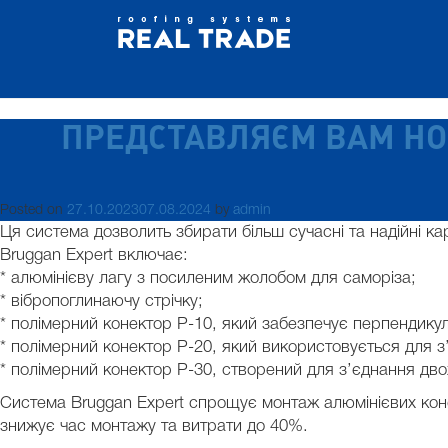
ПРЕДСТАВЛЯЄМ ВАМ НО
Posted on
27.10.2023
07.08.2024
by
admin
Ця система дозволить збирати більш сучасні та надійні к
Bruggan Expert включає:
* алюмінієву лагу з посиленим жолобом для саморіза;
* вібропоглинаючу стрічку;
* полімерний конектор Р-10, який забезпечує перпендику
* полімерний конектор Р-20, який використовується для з
* полімерний конектор Р-30, створений для з’єднання дво
Система Bruggan Expert спрощує монтаж алюмінієвих конст
знижує час монтажу та витрати до 40%.