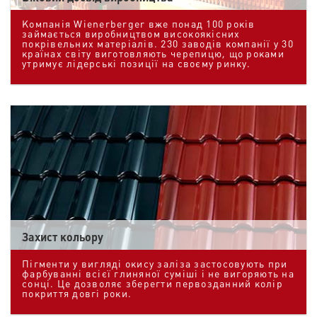
Компанія Wienerberger вже понад 100 років
займається виробництвом високоякісних
покрівельних матеріалів. 230 заводів компанії у 30
країнах світу виготовляють черепицю, що роками
утримує лідерські позиції на своєму ринку.
Захист кольору
Пігменти у вигляді окису заліза застосовують при
фарбуванні всієї глиняної суміші і не вигоряють на
сонці. Це дозволяє зберегти первозданний колір
покриття довгі роки.