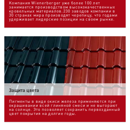
Компания Wienerberger уже более 100 лет
занимается производством высококачественных
кровельных материалов.230 заводов компании в
30 странах мира производят черепицу, что годами
удерживает лидерские позиции на своем рынке.
Защита цвета
Пигменты в виде окиси железа применяются при
окрашивании всей глиняной смеси и не выгорают
на солнце. Это позволяет сохранить первозданный
цвет покрытия на долгие годы.